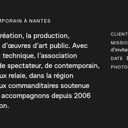
MPORAIN À NANTES
réation, la production,
CLIEN
MISSI
s d’œuvres d’art public. Avec
d’invit
t technique, l’association
D
DATE
 de spectateur, de contemporain,
PHOTO
 relaie, dans la région
eaux commanditaires soutenue
es accompagnons depuis 2006
on.